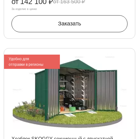
от
142 100 ₽
163 500 ₽
За изделие в цинке
Заказать
Удобно для
отправки в регионы
Хозблок SKOGGY секционный с двускатной