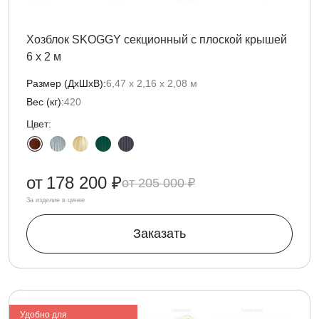
Хозблок SKOGGY секционный с плоской крышей
6 х 2 м
Размер (ДxШxВ):
6,47 х 2,16 х 2,08 м
Вес (кг):
420
Цвет:
от
178 200 ₽
205 000 ₽
За изделие в цинке
Заказать
Удобно для