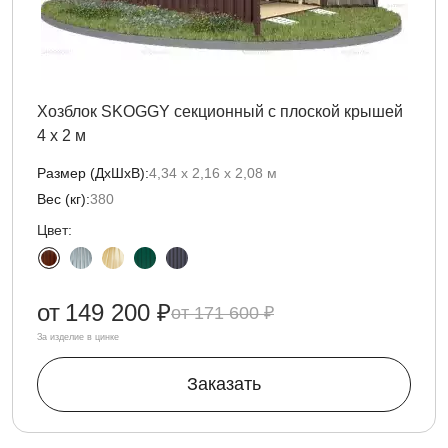
Хозблок SKOGGY секционный с плоской крышей
4 х 2 м
Размер (ДxШxВ):
4,34 х 2,16 х 2,08 м
Вес (кг):
380
Цвет:
от
149 200 ₽
171 600 ₽
За изделие в цинке
Заказать