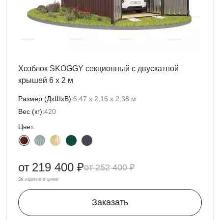
Хозблок SKOGGY секционный с двускатной
крышей 6 х 2 м
Размер (ДxШxВ):
6,47 х 2,16 х 2,38 м
Вес (кг):
420
Цвет:
от
219 400 ₽
252 400 ₽
За изделие в цинке
Заказать