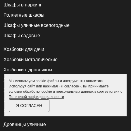
Шкафы в паркинг
Роллетные шкафы
Шкафы уличные всепогодные
Шкафы садовые
Хозблоки для дачи
Хозблоки металлические
Хозблоки с дровником
Хозблоки 3 на 3
Мы используем cookie-файлы и инструменты аналитики.
Используя сайт или нажимая «Я согласен», вы принимаете
Хозблоки 2 на 2
условия обработки cookie и персональных данных в соответствии с
Политикой конфиденциальности
.
Хозблоки из профлиста
Я СОГЛАСЕН
Хозблоки модульные
Дровницы уличные