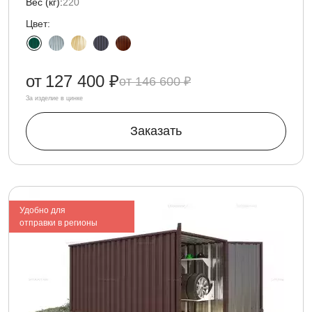
Вес (кг):
220
Цвет:
от
127 400 ₽
146 600 ₽
За изделие в цинке
Заказать
Удобно для
отправки в регионы