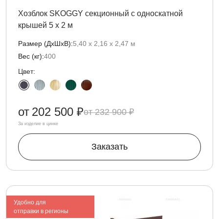
Хозблок SKOGGY секционный с односкатной
крышей 5 х 2 м
Размер (ДxШxВ):
5,40 х 2,16 х 2,47 м
Вес (кг):
400
Цвет:
от
202 500 ₽
232 900 ₽
За изделие в цинке
Заказать
Удобно для
отправки в регионы