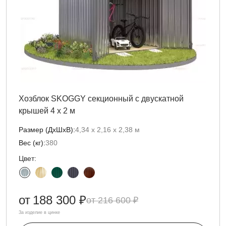
Хозблок SKOGGY секционный с двускатной
крышей 4 х 2 м
Размер (ДxШxВ):
4,34 х 2,16 х 2,38 м
Вес (кг):
380
Цвет:
от
188 300 ₽
216 600 ₽
За изделие в цинке