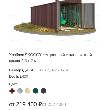
Хозблок SKOGGY секционный с односкатной
крышей 6 х 2 м
Размер (ДxШxВ):
6,47 х 2,16 х 2,47 м
Вес (кг):
420
Цвет:
от
219 400 ₽
252 400 ₽