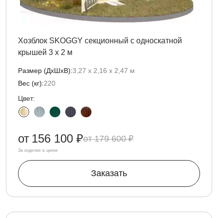
Хозблок SKOGGY секционный с односкатной
крышей 3 х 2 м
Размер (ДxШxВ):
3,27 х 2,16 х 2,47 м
Вес (кг):
220
Цвет:
от
156 100 ₽
179 600 ₽
За изделие в цинке
Заказать