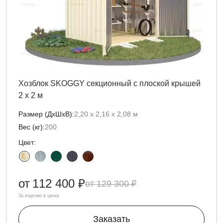
Хозблок SKOGGY секционный с плоской крышей
2 х 2 м
Размер (ДxШxВ):
2,20 х 2,16 х 2,08 м
Вес (кг):
200
Цвет:
от
112 400 ₽
129 300 ₽
За изделие в цинке
Заказать