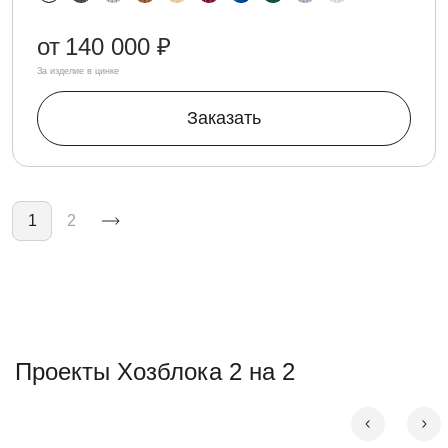
от
140 000 ₽
За изделие в цинке
Заказать
Нумерация страниц
1
2
Проекты Хозблока 2 на 2