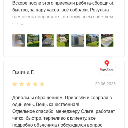
и той же шириной — разница в пятне земли составит
Вскоре после этого приехали ребята-сборщики,
всего 1 м по длине.
быстро, за пару часов, всё собрали. Результат
нам очень понравился, поэтому всем советуем
эту фирму.
Галина Г.
29.06.2026
Чем хозблок 2×2 отличается от мини
хозблока
Довольны обращением. Привезли и собрали в
один день. Вещь качественная!
Отдельное спасибо, менеджеру Ольге: работает
Принципиальное различие — в ширине.
Мини хозблок
четко, быстро, терпеливо к клиенту, все
SKOGGY
с шириной 1,03 м рассчитан на узкие боковые
подробно объяснила ( обсуждался вопрос
полосы шириной от 1,2 м: велосипед заносится боком,