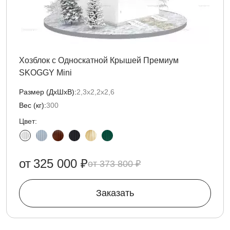
Хозблок с Односкатной Крышей Премиум
SKOGGY Mini
Размер (ДxШxВ):
2,3х2,2х2,6
Вес (кг):
300
Цвет:
от
325 000 ₽
373 800 ₽
Заказать