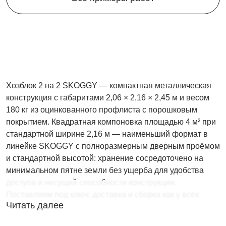
Хозблок 2 на 2 SKOGGY — компактная металлическая
конструкция с габаритами 2,06 × 2,16 × 2,45 м и весом
180 кг из оцинкованного профлиста с порошковым
покрытием. Квадратная компоновка площадью 4 м² при
стандартной ширине 2,16 м — наименьший формат в
линейке SKOGGY с полноразмерным дверным проёмом
и стандартной высотой: хранение сосредоточено на
минимальном пятне земли без ущерба для удобства
доступа и несущей способности конструкции.
Поставляем под ключ: доставка и сборка как у всех
Читать далее
моделей в
каталоге хозблоков SKOGGY
— без
фундамента за один день. Цена от 126 600 ₽ в цинке,