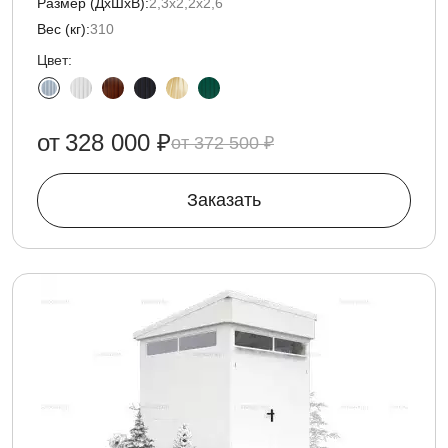
Размер (ДxШxВ):
2,3х2,2х2,6
Вес (кг):
310
Цвет:
от
328 000 ₽
372 500 ₽
Заказать