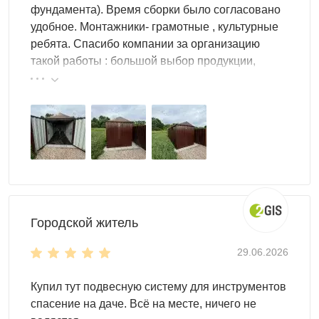
фундамента). Время сборки было согласовано
разворот внутри невозможен, доступ к вещам — строго
удобное. Монтажники- грамотные , культурные
последовательный. Хозблок 2×2 с шириной 2,16 м —
ребята. Спасибо компании за организацию
полноценный стандартный формат: велосипед
такой работы : большой выбор продукции,
заносится прямо, внутри можно развернуться, стеллаж у
реальные цены.
боковой стены не перекрывает проход к задней стене.
При одинаковом ощущении «маленького хозблока»
снаружи разница в удобстве использования ежедневно
— принципиальная. Мини хозблок оправдан только
тогда, когда ширина доступного места на участке
физически не позволяет установить постройку шириной
2,5 м и более.
Городской житель
29.06.2026
Купил тут подвесную систему для инструментов
спасение на даче. Всё на месте, ничего не