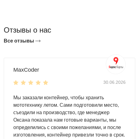
окрашенный вариант — уточняйте у менеджера.
Когда достаточно хозблока 4 м²
Отзывы о нас
Хозблок 2×2 закрывает задачу хранения одной-двух
Все отзывы
категорий вещей без избыточной площади и цены.
Газонокосилка и садовый инструмент, велосипеды и
шины, строительный инструмент и расходники —
каждый из этих наборов помещается в 4 м² при
MaxCoder
правильной организации хранения: стеллаж вдоль
стены, настенные держатели, потолочные крепления
30.06.2026
для длинномерных предметов. Выбор в пользу 2×2
чаще всего обусловлен не столько бюджетом, сколько
Мы заказали контейнер, чтобы хранить
реальными ограничениями участка: свободное пятно
мототехнику летом. Сами подготовили место,
2,5×2,5 м у забора, угол двора, торец гаража — места,
съездили на производство, где менеджер
где более длинная модель просто не встанет. Если задач
Оксана показала нам готовые варианты, мы
хранения больше или планируется рабочее место
определились с своими пожеланиями, и после
внутри, стоит рассмотреть
хозблок 2×3
с площадью 6 м²
изготовления, контейнер привезли точно в срок.