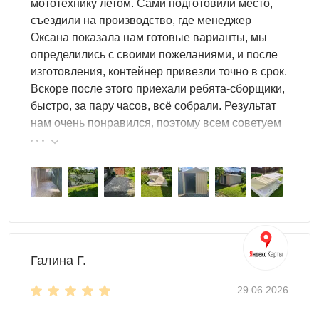
мототехнику летом. Сами подготовили место,
съездили на производство, где менеджер
Контейнер для хранения не требует усиленной
Оксана показала нам готовые варианты, мы
конструкции. Но, если вы захотите использовать
определились с своими пожеланиями, и после
конструкцию для хранения мототехники, лучше сразу
изготовления, контейнер привезли точно в срок.
заказать
хозблок с дополнительными ребрами
Вскоре после этого приехали ребята-сборщики,
жесткости.
быстро, за пару часов, всё собрали. Результат
нам очень понравился, поэтому всем советуем
От длины корпуса напрямую зависит место для
эту фирму.
хранения. В блок-контейнере можно расположить все,
что угодно:
любой инвентарь
садовые инструменты
детские игрушки
надувной бассейн
запас дров и т.д.
Галина Г.
Но и это еще не все, что можно хранить в контейнере
29.06.2026
SKOGGY. Для удобства вы можете использовать
специальные системы хранения
: шкафы, стеллажи и