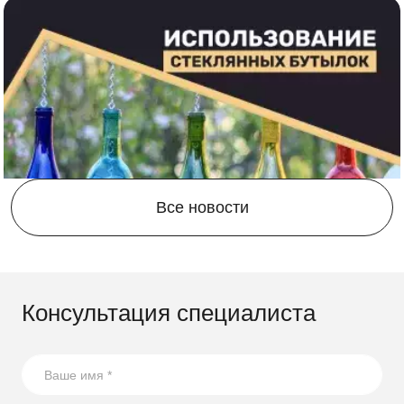
Доставка
по Владимиру и
Владимирской области
Выполняем доставку в разобранном виде
по Владимиру
и области. Дополнительно вы можете заказать блоки под
фундамент, сборку и другие услуги. Оставьте заявку
онлайн удобным для вас доступом: форма обратного
звонка, сообщение в мессенджере или письмо на почту.
Мы поможем реализовать любой проект, чтобы ваш
Все новости
участок стал функциональным и стильным!
Компания Скогги предлагает большой выбор
по
доступным ценам для жителей
Владимира и
Владимирской области
.
Консультация специалиста
21.07.2026
17 способов повторного использования стеклянных
бутылок