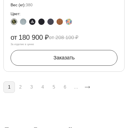
Вес (кг):
380
Цвет:
от
180 900 ₽
208 100 ₽
За изделие в цинке
Заказать
Нумерация страниц
1
2
3
4
5
6
…