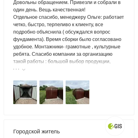
Довольны обращением. Привезли и собрали в
полки.
один день. Вещь качественная!
Отдельное спасибо, менеджеру Ольге: работает
Выбор дизайна
четко, быстро, терпеливо к клиенту, все
Дизайн для блок-контейнера может быть любым. Мы
подробно объяснила ( обсуждался вопрос
предлагаем различные варианты оформления на
фундамента). Время сборки было согласовано
любой вкус. Хозблок будет красивым и эстетичным!
удобное. Монтажники- грамотные , культурные
ребята. Спасибо компании за организацию
Выбирайте из широкой палитры цветов. Это может
такой работы : большой выбор продукции,
быть красный, синий или зеленый цвет –
любой
реальные цены.
оттенок
на ваше усмотрение.
На гараж также можно нанести
граффити
. Это
будет смотреться очень необычно.
Чтобы выделить бренд, мы нанесем на контейнер
логотип
. Возможно также нанесение любых
надписей.
Сборно-разборная конструкция
Блок-контейнер отличается
сборно-разборной
Городской житель
конструкций
. А значит, вы всегда сможете собрать и