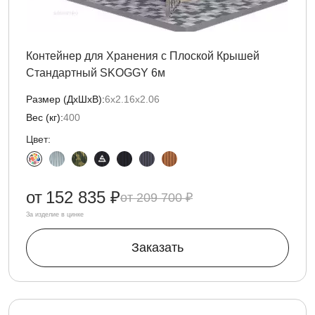
Контейнер для Хранения с Плоской Крышей
Стандартный SKOGGY 6м
Размер (ДxШxВ):
6х2.16х2.06
Вес (кг):
400
Цвет:
от
152 835 ₽
209 700 ₽
За изделие в цинке
Заказать