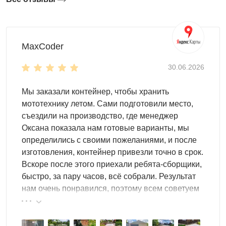
для кафе, загородных отелей, террасных зон у
бизнеса).
Дополнительная комплектация: ящик может
дополняться системами хранения и полезными
MaxCoder
опциями для более удобной организации
внутреннего пространства.
30.06.2026
Для чего нужен ящик на террасу
Мы заказали контейнер, чтобы хранить
мототехнику летом. Сами подготовили место,
съездили на производство, где менеджер
Ящик для террасы нужен, чтобы хранить всё, что
Оксана показала нам готовые варианты, мы
используется сезонно или время от времени, но должно
определились с своими пожеланиями, и после
быть под рукой:
изготовления, контейнер привезли точно в срок.
Вскоре после этого приехали ребята-сборщики,
Пледы, подушки, чехлы для уличной мебели.
быстро, за пару часов, всё собрали. Результат
Инвентарь для ухода за террасой и участком:
нам очень понравился, поэтому всем советуем
шланги, мелкий садовый инструмент, расходники.
эту фирму.
Спортивные и детские вещи, аксессуары для
отдыха на улице — чтобы терраса выглядела
опрятно даже в разгар сезона. ​