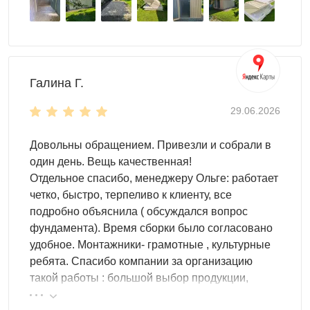
Как купить ящик SKOGGY для
террасы
Галина Г.
Выберите модель и габариты под то, что планируете
29.06.2026
хранить на террасе. Определитесь с внешним видом:
цинк или окраска в нужный цвет RAL, при
Довольны обращением. Привезли и собрали в
необходимости — печать/брендирование. Подберите
один день. Вещь качественная!
комплектацию (системы хранения и дополнения).
Отдельное спасибо, менеджеру Ольге: работает
Оставьте заявку на сайте или позвоните нам —
четко, быстро, терпеливо к клиенту, все
менеджер уточнит детали, сроки изготовления и
подробно объяснила ( обсуждался вопрос
организацию доставки.
фундамента). Время сборки было согласовано
удобное. Монтажники- грамотные , культурные
Доставка
по Владимиру и
ребята. Спасибо компании за организацию
такой работы : большой выбор продукции,
Владимирской области
реальные цены.