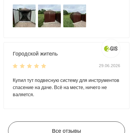
Выполняем доставку в разобранном виде
по Владимиру
и области. Дополнительно вы можете заказать блоки под
фундамент, сборку и другие услуги. Оставьте заявку
онлайн удобным для вас доступом: форма обратного
звонка, сообщение в мессенджере или письмо на почту.
Мы поможем реализовать любой проект, чтобы ваш
участок стал функциональным и стильным!
Городской житель
Компания Скогги предлагает большой выбор
по
29.06.2026
доступным ценам для жителей
Владимира и
Владимирской области
.
Купил тут подвесную систему для инструментов
спасение на даче. Всё на месте, ничего не
валяется.
Все отзывы