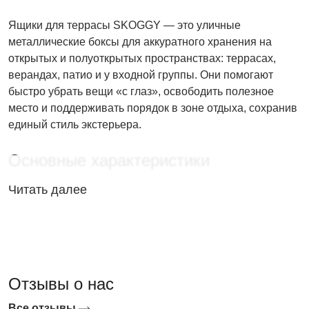
Ящики для террасы SKOGGY — это уличные
металлические боксы для аккуратного хранения на
открытых и полуоткрытых пространствах: террасах,
верандах, патио и у входной группы. Они помогают
быстро убрать вещи «с глаз», освободить полезное
место и поддерживать порядок в зоне отдыха, сохранив
единый стиль экстерьера.
Основные характеристики
Читать далее
Прочная металлическая конструкция для
регулярного использования на улице.
Варианты исполнения: изготовление в цинке и в
различных цветах по RAL, чтобы подобрать под
мебель, фасад или ограждения террасы.
Отзывы о нас
Возможность частичного или полного
брендирования с нанесением печати (актуально
Все отзывы