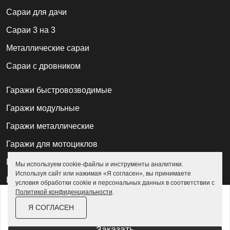
Cараи для дачи
Сараи 3 на 3
Металлические сараи
Сараи с дровником
Гаражи быстровозводимые
Гаражи модульные
Гаражи металлические
Гаражи для мотоциклов
Гаражи 2 на 2
Мы используем cookie-файлы и инструменты аналитики.
Используя сайт или нажимая «Я согласен», вы принимаете
Гаражи для квадроциклов
условия обработки cookie и персональных данных в соответствии с
Политикой конфиденциальности
.
от
26 800 ₽
Гаражи 4 на 4
Я СОГЛАСЕН
За изделие в цинке
Гаражи из профлиста
Заказать