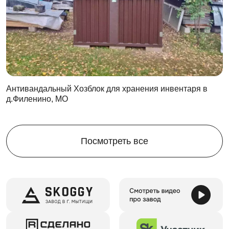
небольшие предметы, так и более крупные.
Полки для хранения имеет сплошную поверхность
Компактность - благодаря установке в угол стеллаж
не занимает много места
Систему можно крепить
даже не на капитальные 
стены
Подходит ко всем контейнерам SKOGGY
Антивандальный Хозблок для хранения инвентаря в
д.Филенино, МО
Посмотреть все